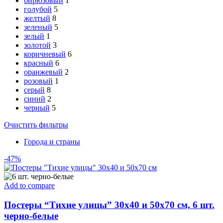
бирюзовый
1
голубой
5
желтый
8
зеленый
5
зелый
1
золотой
3
коричневый
6
красный
6
оранжевый
2
розовый
1
серый
8
синий
2
черный
5
Очистить фильтры
Города и страны
-47%
Add to compare
Постеры “Тихие улицы” 30х40 и 50х70 см, 6 шт.
черно-белые