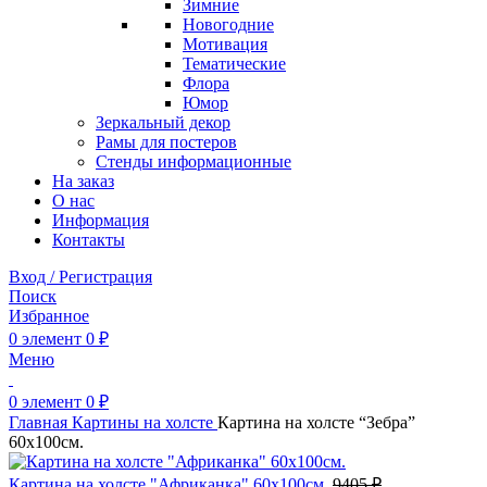
Зимние
Новогодние
Мотивация
Тематические
Флора
Юмор
Зеркальный декор
Рамы для постеров
Стенды информационные
На заказ
О нас
Информация
Контакты
Вход / Регистрация
Поиск
Избранное
0
элемент
0
₽
Меню
0
элемент
0
₽
Главная
Картины на холсте
Картина на холсте “Зебра”
60х100см.
Картина на холсте "Африканка" 60х100см.
9405
₽