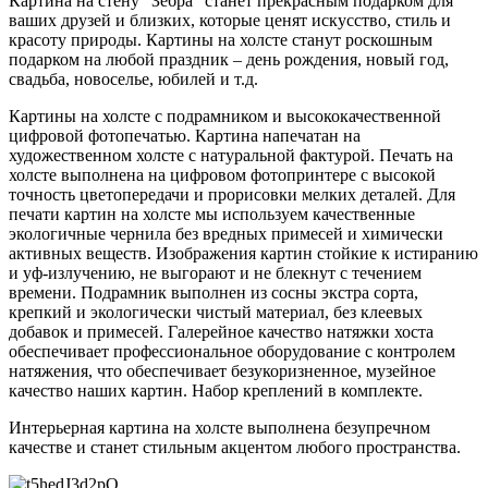
Картина на стену “Зебра” станет прекрасным подарком для
ваших друзей и близких, которые ценят искусство, стиль и
красоту природы. Картины на холсте станут роскошным
подарком на любой праздник – день рождения, новый год,
свадьба, новоселье, юбилей и т.д.
Картины на холсте с подрамником и высококачественной
цифровой фотопечатью. Картина напечатан на
художественном холсте с натуральной фактурой. Печать на
холсте выполнена на цифровом фотопринтере с высокой
точность цветопередачи и прорисовки мелких деталей. Для
печати картин на холсте мы используем качественные
экологичные чернила без вредных примесей и химически
активных веществ. Изображения картин стойкие к истиранию
и уф-излучению, не выгорают и не блекнут с течением
времени. Подрамник выполнен из сосны экстра сорта,
крепкий и экологически чистый материал, без клеевых
добавок и примесей. Галерейное качество натяжки хоста
обеспечивает профессиональное оборудование с контролем
натяжения, что обеспечивает безукоризненное, музейное
качество наших картин. Набор креплений в комплекте.
Интерьерная картина на холсте выполнена безупречном
качестве и станет стильным акцентом любого пространства.