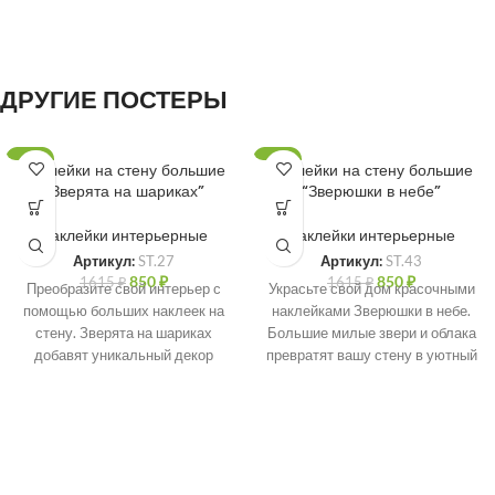
ДРУГИЕ ПОСТЕРЫ
-47%
-47%
Наклейки на стену большие
Наклейки на стену большие
“Зверята на шариках”
“Зверюшки в небе”
Наклейки интерьерные
Наклейки интерьерные
Артикул:
ST.27
Артикул:
ST.43
850
₽
850
₽
1615
₽
1615
₽
Преобразите свой интерьер с
Украсьте свой дом красочными
помощью больших наклеек на
наклейками Зверюшки в небе.
стену. Зверята на шариках
Большие милые звери и облака
добавят уникальный декор
превратят вашу стену в уютный
вашему дому. Легко наносятся
уголок. Легко наносятся и не
и не оставляют следов.
оставляют следов.