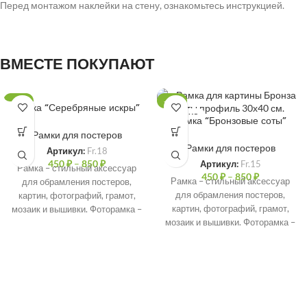
Перед монтажом наклейки на стену, ознакомьтесь инструкцией.
ВМЕСТЕ ПОКУПАЮТ
-47%
-47%
Рамка “Серебряные искры”
ПРОДАНО
ПРОДАНО
Рамка “Бронзовые соты”
Рамки для постеров
Рамки для постеров
Артикул:
Fr.18
450
₽
–
850
₽
Артикул:
Fr.15
Рамка – стильный аксессуар
450
₽
–
850
₽
Рамка – стильный аксессуар
для обрамления постеров,
для обрамления постеров,
картин, фотографий, грамот,
картин, фотографий, грамот,
мозаик и вышивки. Фоторамка –
мозаик и вышивки. Фоторамка –
идеальное решение для
идеальное решение для
защиты печатных
защиты печатных