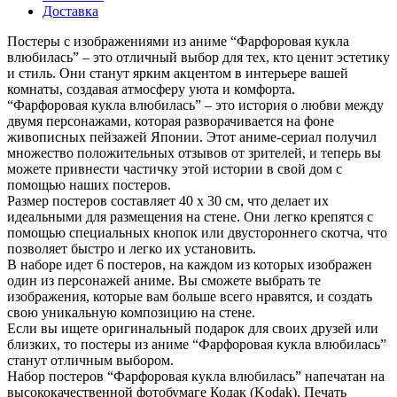
Доставка
Постеры с изображениями из аниме “Фарфоровая кукла
влюбилась” – это отличный выбор для тех, кто ценит эстетику
и стиль. Они станут ярким акцентом в интерьере вашей
комнаты, создавая атмосферу уюта и комфорта.
“Фарфоровая кукла влюбилась” – это история о любви между
двумя персонажами, которая разворачивается на фоне
живописных пейзажей Японии. Этот аниме-сериал получил
множество положительных отзывов от зрителей, и теперь вы
можете привнести частичку этой истории в свой дом с
помощью наших постеров.
Размер постеров составляет 40 х 30 см, что делает их
идеальными для размещения на стене. Они легко крепятся с
помощью специальных кнопок или двустороннего скотча, что
позволяет быстро и легко их установить.
В наборе идет 6 постеров, на каждом из которых изображен
один из персонажей аниме. Вы сможете выбрать те
изображения, которые вам больше всего нравятся, и создать
свою уникальную композицию на стене.
Если вы ищете оригинальный подарок для своих друзей или
близких, то постеры из аниме “Фарфоровая кукла влюбилась”
станут отличным выбором.
Набор постеров “Фарфоровая кукла влюбилась” напечатан на
высококачественной фотобумаге Кодак (Kodak). Печать