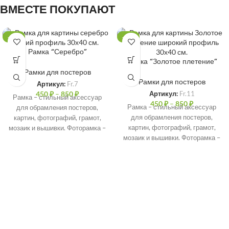
ВМЕСТЕ ПОКУПАЮТ
-47%
-47%
Рамка “Серебро”
Рамка “Золотое плетение”
Рамки для постеров
Рамки для постеров
Артикул:
Fr.7
450
₽
–
850
₽
Артикул:
Fr.11
Рамка – стильный аксессуар
450
₽
–
850
₽
Рамка – стильный аксессуар
для обрамления постеров,
для обрамления постеров,
картин, фотографий, грамот,
картин, фотографий, грамот,
мозаик и вышивки. Фоторамка –
мозаик и вышивки. Фоторамка –
идеальное решение для
идеальное решение для
защиты печатных
защиты печатных