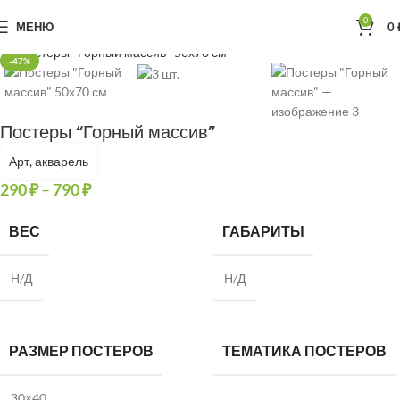
0
МЕНЮ
0
Нажмите, чтобы увеличить
Главная
Постеры
-47%
Постеры “Горный массив”
Арт, акварель
290
₽
–
790
₽
ВЕС
ГАБАРИТЫ
Н/Д
Н/Д
РАЗМЕР ПОСТЕРОВ
ТЕМАТИКА ПОСТЕРОВ
30×40