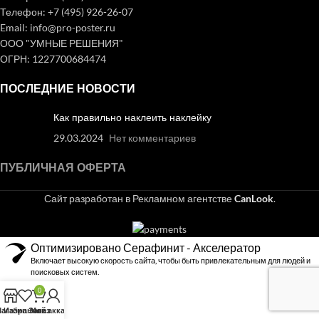
Телефон: +7 (495) 926-26-07
Email: info@pro-poster.ru
ООО "УМНЫЕ РЕШЕНИЯ"
ОГРН: 1227700684474
ПОСЛЕДНИЕ НОВОСТИ
Как правильно наклеить наклейку
29.03.2024
Нет комментариев
ПУБЛИЧНАЯ ОФЕРТА
Сайт разработан в Рекламном агентстве
CanLook
.
Оптимизировано Серафинит - Акселератор
Включает высокую скорость сайта, чтобы быть привлекательным для людей и
поисковых систем.
0
агазин
Избранное
Заказ
Мой аккаунт