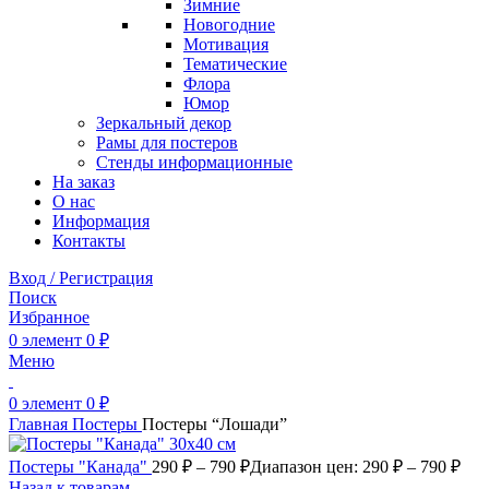
Зимние
Новогодние
Мотивация
Тематические
Флора
Юмор
Зеркальный декор
Рамы для постеров
Стенды информационные
На заказ
О нас
Информация
Контакты
Вход / Регистрация
Поиск
Избранное
0
элемент
0
₽
Меню
0
элемент
0
₽
Главная
Постеры
Постеры “Лошади”
Постеры "Канада"
290
₽
–
790
₽
Диапазон цен: 290 ₽ – 790 ₽
Назад к товарам