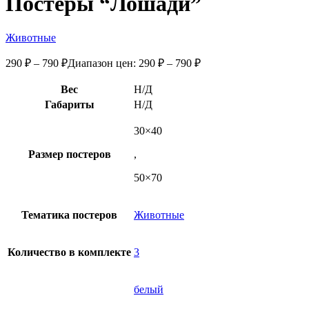
Постеры “Лошади”
Животные
290
₽
–
790
₽
Диапазон цен: 290 ₽ – 790 ₽
Вес
Н/Д
Габариты
Н/Д
30×40
Размер постеров
,
50×70
Тематика постеров
Животные
Количество в комплекте
3
белый